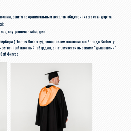
 молнии, сшита по оригинальным лекалам общепринятого стандарта;
ой;
лас, внутренняя - габардин.
Бёрбери (Thomas Burberry), основателем знаменитого бренда Burberry,
качественный плотный габардин, он отличается высокими "дышащими"
юбой фигуре