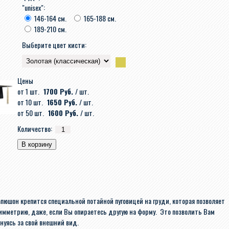
"unisex":
146-164 см.
165-188 см.
189-210 см.
Выберите цвет кисти:
Цены
от 1 шт.
1700 Руб.
/ шт.
от 10 шт.
1650 Руб.
/ шт.
от 50 шт.
1600 Руб.
/ шт.
Количество:
апюшон крепится специальной потайной пуговицей на груди, которая позволяет
имметрию, даже, если Вы опираетесь другую на форму. Это позволить Вам
нуясь за свой внешний вид.