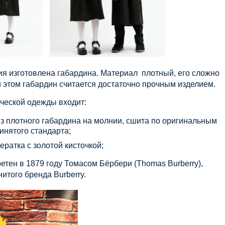
ия изготовлена габардина. Материал плотный, его сложно
и этом габардин считается достаточно прочным изделием.
ческой одежды входит:
з плотного габардина на молнии, сшита по оригинальным
нятого стандарта;
ратка с золотой кисточкой;
етен в 1879 году Томасом Бёрбери (Thomas Burberry),
итого бренда Burberry.