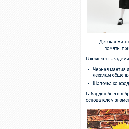
Детская мант
помять, пр
В комплект академи
Черная мантия и
лекалам общепри
Шапочка конфеде
Габардин был изобр
основателем знамен