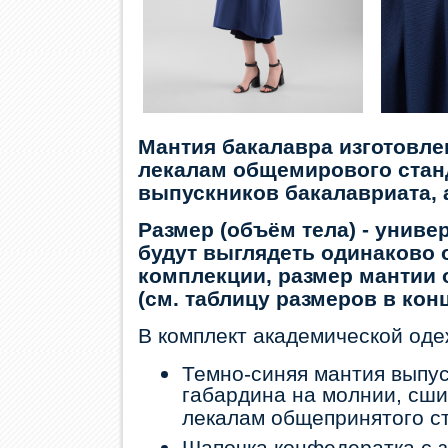
Мантия бакалавра изготовлен
лекалам общемирового станд
выпускников бакалавриата, 
Размер (объём тела) - унив
будут выглядеть одинаково 
комплекции, размер мантии 
(см. таблицу размеров в конц
В комплект академической оде
Темно-синяя мантия выпус
габардина на молнии, сш
лекалам общепринятого с
Шапочка конфедератка с з